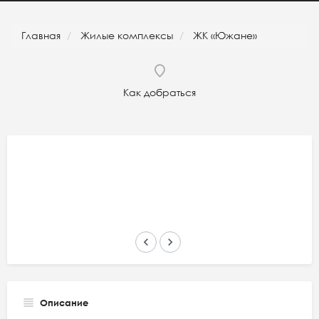
Главная
Жилые комплексы
ЖК «Южане»
Как добраться
keyboard_arrow_left
keyboard_arrow_right
Описание