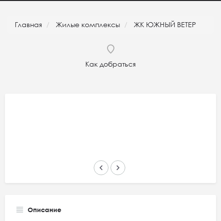
Главная
Жилые комплексы
ЖК ЮЖНЫЙ ВЕТЕР
Как добраться
keyboard_arrow_left
keyboard_arrow_right
Описание