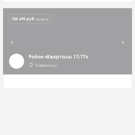
103 690
руб
за кв.м
Район «Кварталы 17/77»
Ставрополь