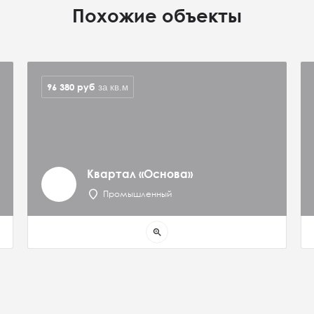
Похожие объекты
96 380
руб
за кв.м
Квартал «Основа»
Промышленный
zoom_in