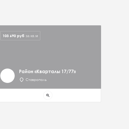
103 690
руб
за кв.м
Район «Кварталы 17/77»
Ставрополь
zoom_in