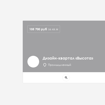
105 700
руб
за кв.м
Дизайн-квартал «Высота»
Промышленный
zoom_in