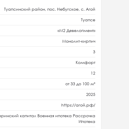
Туапсинский район, пос. Небугское, с. Агой
Туапсе
«М2 Девелопмент»
Монолит-кирпич
3
Комфорт
12
от 33 до 100 м²
2025
https://агой.рф/
ринский капитал Военная ипотека Рассрочка
Ипотека