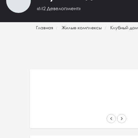
«М2 Девелопмент»
Главная
Жилые комплексы
Клубный дом
keyboard_arrow_left
keyboard_arrow_right