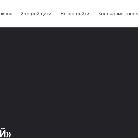
авная
Застройщики
Новостройки
Коттеджные посел
Й»