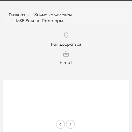
Главная
Жилые комплексы
МКР Родные Просторы
Как добраться
E-mail
keyboard_arrow_left
keyboard_arrow_right