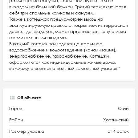
размещение санузла, котельной, кухни-зала с
выходом на большой балкон. Третий этаж включает в
себя три спальные комнаты и санузел.
Также в коттеджах предусмотрен выход на
эксплуатируемую кровлю с покрытием из террасной
доски, где владелец может организовать зону отдыха
с великолепными видами.
В каждый коттедж подводится центральное
водоснабжение и водоотведение (канализация),
энергоснабжение, газоснабжение. Коттеджи
оформляются как индивидуальные жилые дома,
каждому отводится отдельный земельный участок."
Об объекте
Город
Сочи
Район
Хостинский
Размер участка
от 4 соток