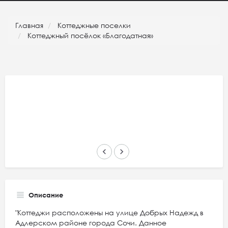
Главная
Коттеджные поселки
Коттеджный посёлок «Благодатная»
keyboard_arrow_left
keyboard_arrow_right
Описание
"Коттеджи расположены на улице Добрых Надежд в
Адлерском районе города Сочи. Данное