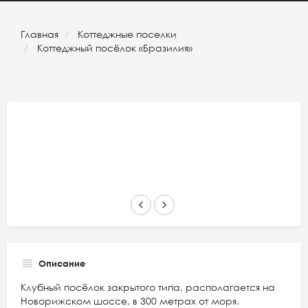
Главная
Коттеджные поселки
Коттеджный посёлок «Бразилия»
keyboard_arrow_left
keyboard_arrow_right
Описание
Клубный посёлок закрытого типа, располагается на
Новорижском шоссе, в 300 метрах от моря.