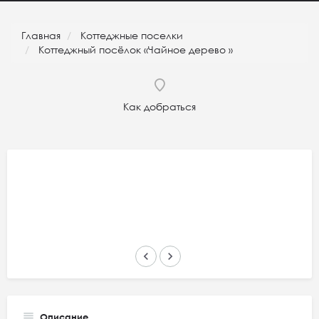
Главная
Коттеджные поселки
Коттеджный посёлок «Чайное дерево »
Как добраться
keyboard_arrow_left
keyboard_arrow_right
Описание