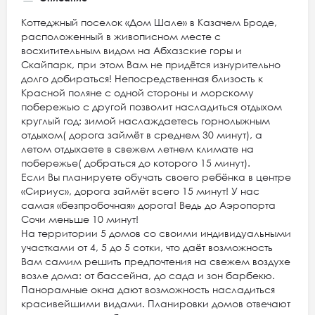
Коттеджный поселок «Дом Шале» в Казачем Броде,
расположенный в живописном месте с
восхитительным видом на Абхазские горы и
Скайпарк, при этом Вам не придётся изнурительно
долго добираться! Непосредственная близость к
Красной поляне с одной стороны и морскому
побережью с другой позволит насладиться отдыхом
круглый год: зимой наслаждаетесь горнолыжным
отдыхом( дорога займёт в среднем 30 минут), а
летом отдыхаете в свежем летнем климате на
побережье( добраться до которого 15 минут).
Если Вы планируете обучать своего ребёнка в центре
«Сириус», дорога займёт всего 15 минут! У нас
самая «безпробочная» дорога! Ведь до Аэропорта
Сочи меньше 10 минут!
На территории 5 домов со своими индивидуальными
участками от 4, 5 до 5 сотки, что даёт возможность
Вам самим решить предпочтения на свежем воздухе
возле дома: от бассейна, до сада и зон барбекю.
Панорамные окна дают возможность насладиться
красивейшими видами. Планировки домов отвечают