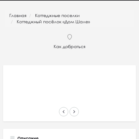
Главная
Коттеджные поселки
Коттеджный посёлок «Дом Шале»
Как добраться
keyboard_arrow_left
keyboard_arrow_right
Описание