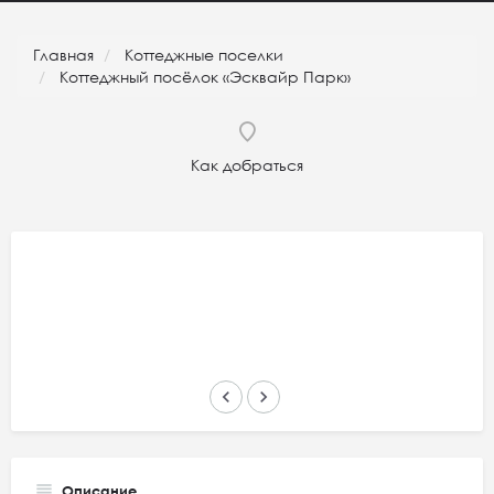
Главная
Коттеджные поселки
Коттеджный посёлок «Эсквайр Парк»
Как добраться
keyboard_arrow_left
keyboard_arrow_right
Описание