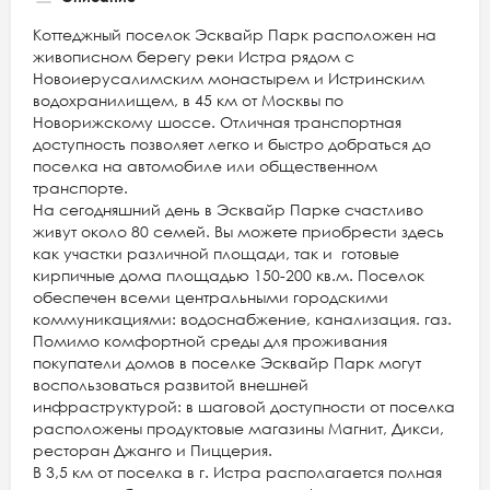
Коттеджный поселок Эсквайр Парк расположен на
живописном берегу реки Истра рядом с
Новоиерусалимским монастырем и Истринским
водохранилищем, в 45 км от Москвы по
Новорижскому шоссе. Отличная транспортная
доступность позволяет легко и быстро добраться до
поселка на автомобиле или общественном
транспорте.
На сегодняшний день в Эсквайр Парке счастливо
живут около 80 семей. Вы можете приобрести здесь
как участки различной площади, так и готовые
кирпичные дома площадью 150-200 кв.м. Поселок
обеспечен всеми центральными городскими
коммуникациями: водоснабжение, канализация. газ.
Помимо комфортной среды для проживания
покупатели домов в поселке Эсквайр Парк могут
воспользоваться развитой внешней
инфраструктурой: в шаговой доступности от поселка
расположены продуктовые магазины Магнит, Дикси,
ресторан Джанго и Пиццерия.
В 3,5 км от поселка в г. Истра располагается полная