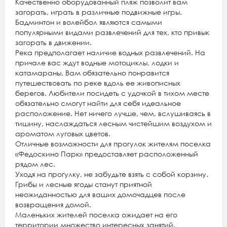
Качественно оборудованный пляж позволит вам
загорать, играть в различные подвижные игры.
Бадминтон и волейбол являются самыми
популярными видами развлечений для тех, кто привык
загорать в движении.
Река предполагает наличие водных развлечений. На
причале вас ждут водные мотоциклы, лодки и
катамараны. Вам обязательно понравится
путешествовать по реке вдоль ее живописных
берегов. Любители посидеть с удочкой в тихом месте
обязательно смогут найти для себя идеальное
расположение. Нет ничего лучше, чем, вслушиваясь в
тишину, наслаждаться лесным чистейшим воздухом и
ароматом луговых цветов.
Отличные возможности для прогулок жителям поселка
«Федоскино Парк» предоставляет расположенный
рядом лес.
Уходя на прогулку, не забудьте взять с собой корзину.
Грибы и лесные ягоды станут приятной
неожиданностью для ваших домочадцев после
возвращения домой.
Маленьких жителей поселка ожидает на его
территории множество интересных занятий.