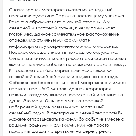
С точки зрения месторасположения коттеджный
поселок «Федоскино Парк» по-настоящему уникален.
Река Уча обрамляет его с южной стороны. А у
северной и восточной границ к нему примыкает
густой лес. Данное замечательное расположение
определило отличный микроклимат и
инфраструктуру современного жилого массива.
Поселок хорошо вписан в природное окружение.
Одной из значимых достопримечательностей поселка
является наличие собственного выхода к реке и пляжу.
КП располагает благоприятными условиями для
спокойной семейной жизни и отдыха на природе.
Собственная береговая линия облагорожена и имеет
протяженность 500 метров. Данная территория
позволит каждому жителю поселка найти занятие по
душе. Это могут быть прогулки по красивой
набережной вдоль реки или же неспешный
семейный отдых. В ресторане с летней террасой Вы
можете отпраздновать какое-либо событие вместе с
Вашими родными и близкими. Или же просто
пожарить шашлык с друзьями на берегу реки.