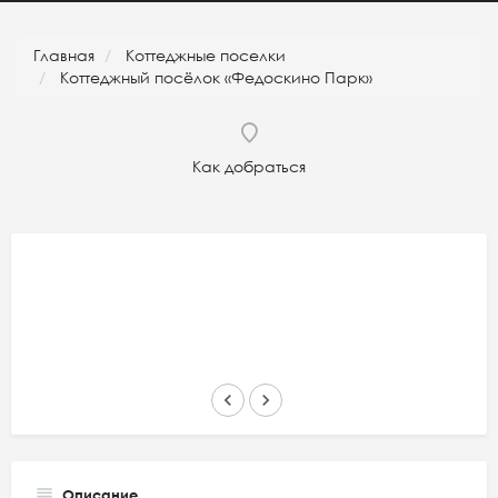
Главная
Коттеджные поселки
Коттеджный посёлок «Федоскино Парк»
Как добраться
keyboard_arrow_left
keyboard_arrow_right
Описание