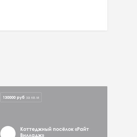
130000
руб
за кв.м
Коттеджный посёлок «Райт
Вилладж»