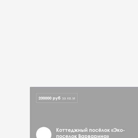
200000
руб
за кв.м
Коттеджный посёлок «Эко-
поселок Варварино»