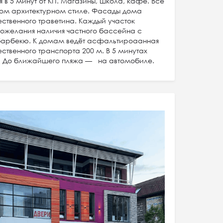
в 5 минут от КП. Магазины, школа, кафе. Все
ном архитектурном стиле. Фасады дома
ественного траветина. Каждый участок
ожелания наличия частного бассейна с
 барбекю. К домам ведёт асфальтироаанная
ственного транспорта 200 м. В 5 минутах
и. До ближайшего пляжа — на автомобиле.