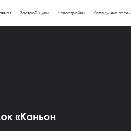
авная
Застройщики
Новостройки
Коттеджные посел
ок «Каньон