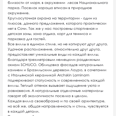
близости от моря, в окружении лесов Национального
парка. Поселок хорошо вписан в природное
окружение.
Круглосуточная охрана на территории - один из
плюсов, данного предложения, которого практически
нет в Сочи. Так же у нас построены спортивная и
детская зоны, зона отдыха, корт для тенниса и
парковка для гостей.
Все виллы в едином стиле, но не копируют друг друга.
Удачное расположение, относительно друг друга,
предоставляет уникальные виды из каждой виллы,
благодаря трехметровым немецким раздвижным
окнам SCHUCO. Облицовка фасадов натуральным
камнем и Бразильским деревом Лоуро, в сочетании
с Итальянской керамикой Archskin Laminam
подчеркивают статусность и современность каждой
виллы. Теплый оттенок вызывает ощущение уюта и
равновесия. А натуральные отделочные материалы
говорят об экологичности поселка в целом.
Каждая вилла своеобразна и по своей архитектуре,
но всё же, общая направленность и стиль, чувствуется
в каждой детали.