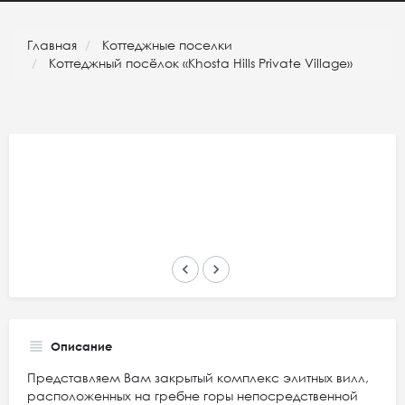
Главная
Коттеджные поселки
Коттеджный посёлок «Khosta Hills Private Village»
keyboard_arrow_left
keyboard_arrow_right
Описание
Представляем Вам закрытый комплекс элитных вилл,
расположенных на гребне горы непосредственной