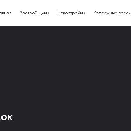
авная
Застройщики
Новостройки
Коттеджные посел
лок