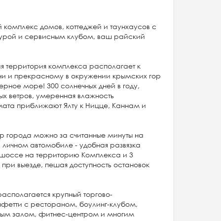
комплекс домов, коттеджей и таунхаусов с
урой и сервисным клубом, ваш райский
я территория комплекса располагает к
ни и прекрасному в окружении крымских гор
рное море! 300 солнечных дней в году,
х ветров, умеренная влажность
ата приближают Ялту к Ницце, Каннам и
тр города можно за считанные минуты на
 личном автомобиле - удобная развязка
шоссе на территорию Комплекса и 3
 при выезде, пешая доступность остановок
располагается крупный торгово-
нфетти с рестораном, боулинг-клубом,
ным залом, фитнес-центром и многим