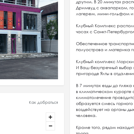
другим. В 20 минутах расп
Дримвуд с аквапарком, г
лагерем, мини-гольфом и
Клубный Комплекс располо
часах с Санкт-Петербурго
Обеспеченное транспортн
полуострова и материка 
Клубный комплекс Морские
И Ваш безупречный выбор 
пригороде Ялты в отдалени
В 7 минутах езды до пляжа
в климатическом курорте 
климатолечение проводитс
Как добраться
образуется смесь горного 
воздействует на органы д
человека.
Кроме того, рядом находит
тропа.