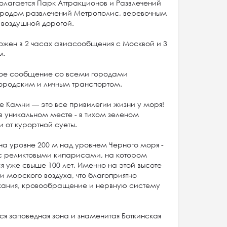
олагается Парк Аттракционов и Развлечений
ородом развлечений Метрополис, веревочным
 воздушной дорогой.
жен в 2 часах авиасообщения с Москвой и 3
м.
ое сообщение со всеми городами
городским и личным транспортом.
 Камни — это все привилегии жизни у моря!
в уникальном месте - в тихом зеленом
и от курортной суеты.
 на уровне 200 м над уровнем Черного моря -
с реликтовыми кипарисами, на котором
я уже свыше 100 лет. Именно на этой высоте
и морского воздуха, что благоприятно
ыхания, кровообращение и нервную систему
ся заповедная зона и знаменитая Боткинская