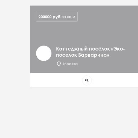
200000
руб
за кв.м
Коттеджный посёлок «Эко-
поселок Варварино»
Москва
zoom_in