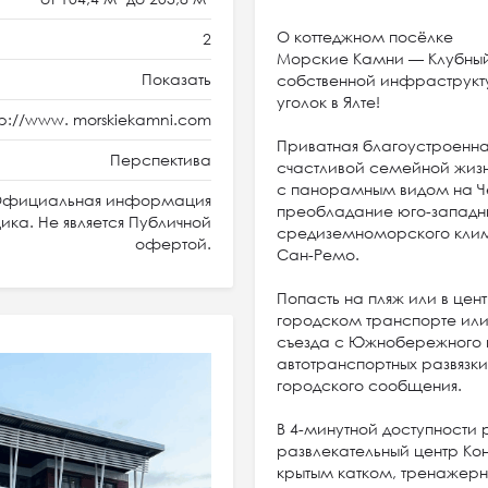
О коттеджном посёлке
2
Морские Камни — Клубный 
Показать
собственной инфраструкт
уголок в Ялте!
tp://www. morskiekamni.com
Приватная благоустроенна
Перспектива
счастливой семейной жиз
с панорамным видом на Че
фициальная информация
преобладание юго-западны
ка. Не является Публичной
средиземноморского клим
офертой.
Сан-Ремо.
Попасть на пляж или в цен
городском транспорте или
съезда с Южнобережного 
автотранспортных развязки
городского сообщения.
В 4-минутной доступности 
развлекательный центр Ко
крытым катком, тренажер