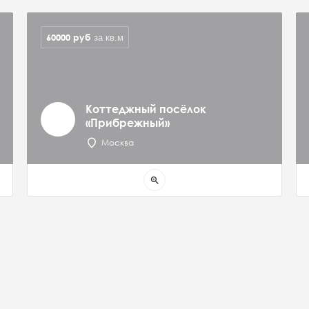
60000
руб
за кв.м
Коттеджный посёлок
«Прибрежный»
Москва
zoom_in