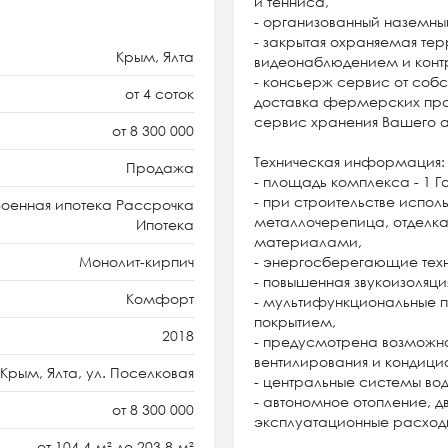
и тенниса,
- организованный наземны
- закрытая охраняемая тер
Крым, Ялта
видеонаблюдением и конт
- консьерж сервис от соб
от 4 соток
доставка фермерских про
сервис хранения Вашего а
от 8 300 000
Техническая информация
Продажа
- площадь комплекса - 1 Г
- при строительстве испол
оенная ипотека Рассрочка
металлочерепица, отделк
Ипотека
материалами,
Монолит-кирпич
- энергосберегающие техн
- повышенная звукоизоляци
Комфорт
- мультифункциональные
покрытием,
2018
- предусмотрена возможн
вентилирования и кондици
Крым, Ялта, ул. Поселковая
- центральные системы во
- автономное отопление, 
от 8 300 000
эксплуатационные расходы 
от 104,4 м² до 203,8 м²