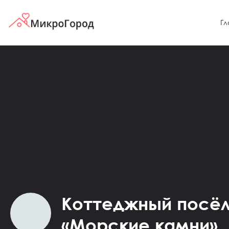
Гл
Коттеджный посё
«Морские камни»