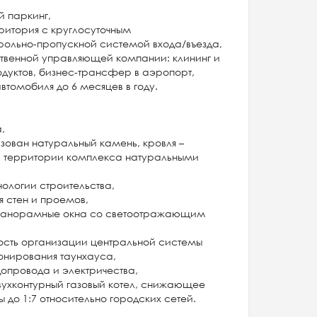
й паркинг,
ритория с круглосуточным
рольно-пропускной системой входа/въезда,
ственной управляющей компании: клининг и
дуктов, бизнес-трансфер в аэропорт,
втомобиля до 6 месяцев в году.
:
а,
ьзован натуральный камень, кровля –
а территории комплекса натуральными
ологии строительства,
я стен и проемов,
 панорамные окна со светоотражающим
ость организации центральной системы
онирования таунхауса,
допровода и электричества,
двухконтурный газовый котел, снижающее
до 1:7 относительно городских сетей.