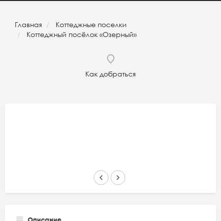
Главная
Коттеджные поселки
Коттеджный посёлок «Озерный»
Как добраться
keyboard_arrow_left
keyboard_arrow_right
Описание