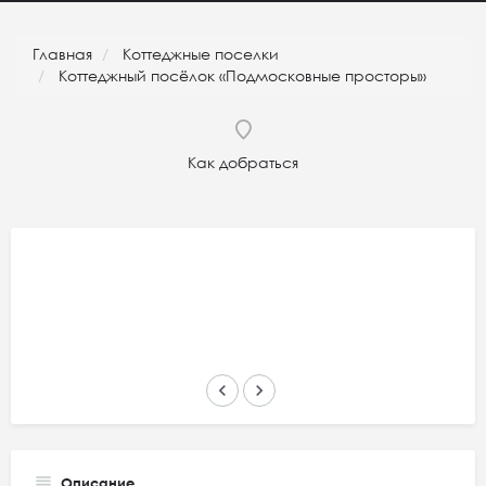
Главная
Коттеджные поселки
Коттеджный посёлок «Подмосковные просторы»
Как добраться
keyboard_arrow_left
keyboard_arrow_right
Описание