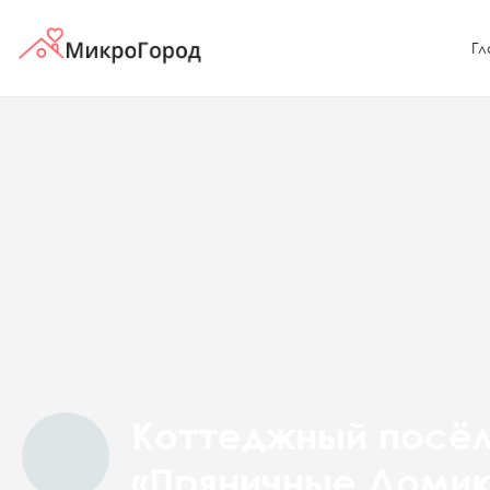
Гл
Коттеджный посё
«Пряничные Домик