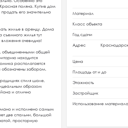
ально. Особенно это
 Красная поляна. Купив дом
 продать его значительно
Материал
Класс объекта
вать жилье в аренду. Дома
Год сдачи
а съемного жилья тут
го вложения очевидна!
Адрес
Краснодарски
и, объединенными общей
риторию находится
Цена
 домика располагается
а обозначены забором.
Площадь от и до
радициях стиля шале,
Этажность
н идеальным образом
йона и отлично
Застройщик
Использование материал
умано и исполнено самым
ет две спальни, большой
натой, просторную