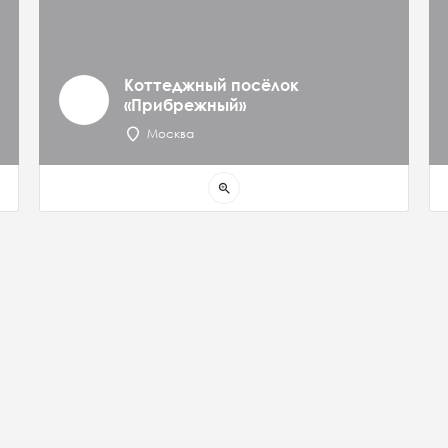
Коттеджный посёлок
«Прибрежный»
Москва
zoom_in