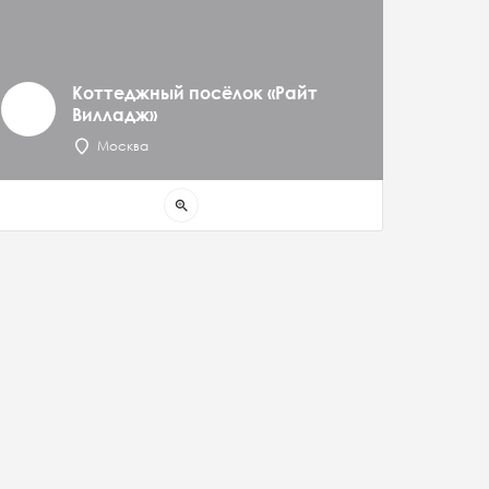
Коттеджный посёлок «Райт
Вилладж»
Москва
zoom_in