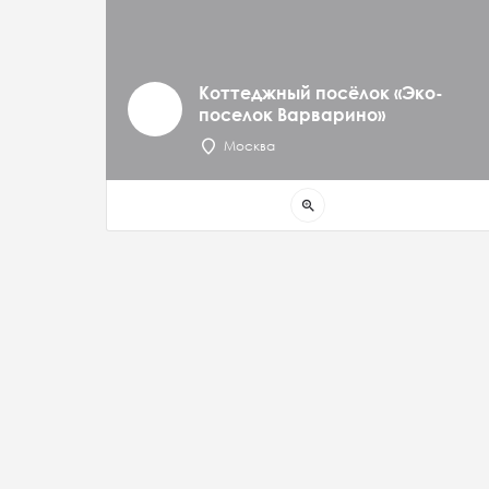
Коттеджный посёлок «Эко-
поселок Варварино»
Москва
zoom_in