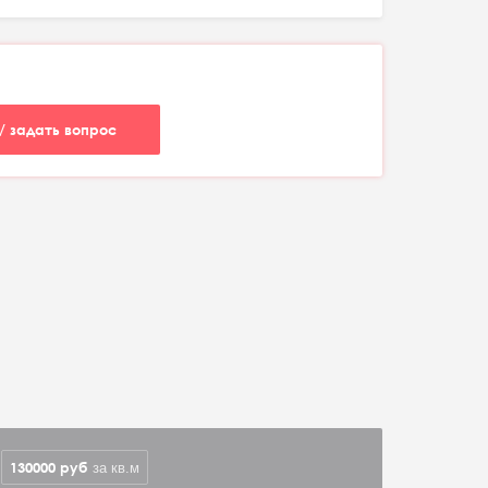
/ задать вопрос
130000
руб
за кв.м