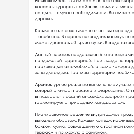
Недвижимость в Сочи растет в цене ежекварт
касается курортных районов, коим и является
сегодня, в случае необходимости, Вы сможете
дороже.
Кроме того, в сезон можно очень выгодно сда
– особенно. В период новогодних каникул цен
может достигать 50 т.р. за сутки. Выгода тако
Данный посёлок представлен 6-ю коттеджам
придомовой территорией. При въезде не тер
парковка для автомобилей, а возле каждого
зона для отдыха. Границы территории посёлк
Архитектурное решение выполнено в лучших т
который отличает простота и очарование. О
вписывается в общий ансамбль застройки ра
гармонирует с природным ландшафтом.
Планировочное решение внутри домов прод
выгодным образом. Каждый коттедж насчитыва
балкон, кухню, совмещенную с гостиной ком
террасу и прихожую с санузлом.