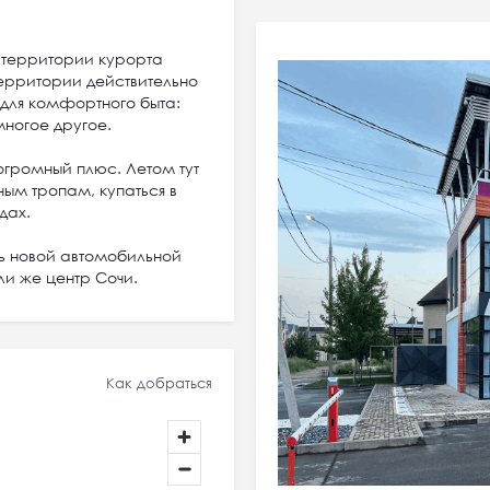
т территории курорта
 территории действительно
 для комфортного быта:
многое другое.
огромный плюс. Летом тут
ным тропам, купаться в
дах.
ть новой автомобильной
ли же центр Сочи.
Как добраться