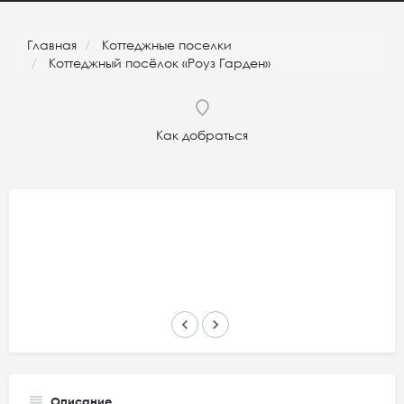
Главная
Коттеджные поселки
Коттеджный посёлок «Роуз Гарден»
Как добраться
keyboard_arrow_left
keyboard_arrow_right
Описание