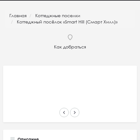
Главная
Коттеджные поселки
Коттеджный посёлок «Smart Hill (Смарт Хилл)»
Как добраться
keyboard_arrow_left
keyboard_arrow_right
Описание