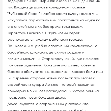
водохранилища шириной около 15 км и длиной 40
км. Владельцы домов в коттеджном поселке
"Рубиновый берег" в любое время смогут отдохнуть,
искупаться, порыбачить или прокатиться на лодке по
его спокойным в любое время года водам.
Территория нового КП "Рубиновый берег"
располагается между районами города:
Пашковский с учебно-спортивный комплексом, с
бассейном, школами, детскими садами и
поликлиниками и Старокорсунский, где имеются
почтовые отделения, большие магазины, объекты
бытового обслуживания, взрослая и детская больницы
и, с третьей стороны, новый посёлок прилегает к
старой части хутора Ленина, который находится
примерно в 5 км. от Краснодара. В хуторе Ленина
построена новая большая школа.
Дома сдаются с огороженным участком (что
имеется не в каждом коттеджном посёлке), с