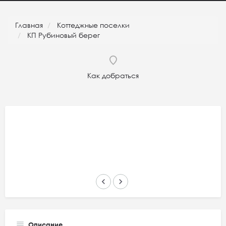
Главная
Коттеджные поселки
КП Рубиновый берег
Как добраться
keyboard_arrow_left
keyboard_arrow_right
Описание