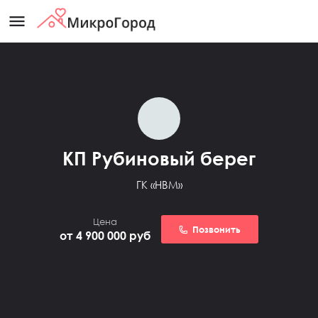
menu
КП Рубиновый берег
ГК «HBM»
Цена
Позвонить
от 4 900 000
руб