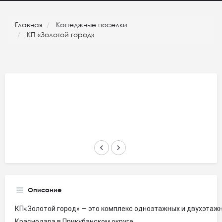
Главная
Коттеджные поселки
КП «Золотой город»
keyboard_arrow_left
keyboard_arrow_right
Описание
КП«Золотой город» — это комплекс одноэтажных и двухэтажн
Краснодара в Прикубанском округе.