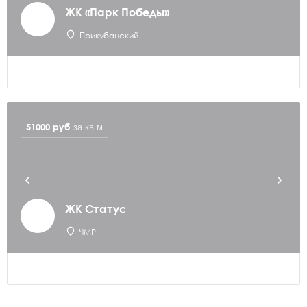
ЖК «Парк Победы»
Прикубанский
51000
руб
за кв.м
ЖК Статус
ЧМР