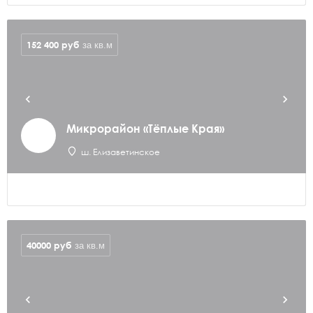
152 400
руб
за кв.м
Микрорайон «Тёплые Края»
ш. Елизаветинское
40000
руб
за кв.м