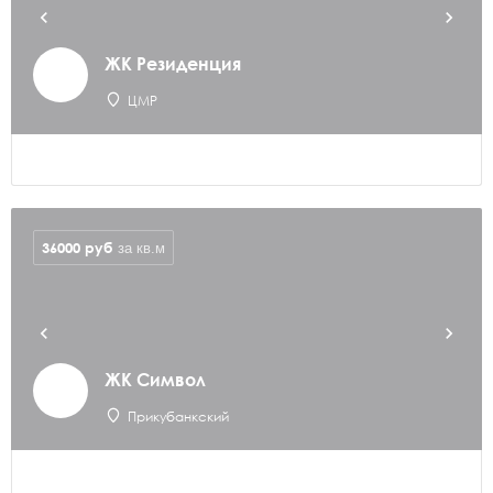
ЖК Резиденция
ЦМР
36000
руб
за кв.м
ЖК Символ
Прикубанкский