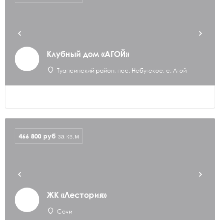
Клубный дом «АГОЙ»
Туапсинский район, пос. Небугское, с. Агой
466 800
руб
за кв.м
ЖК «Лестория»
Сочи