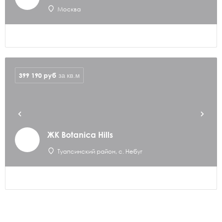
Москва
399 190
руб
за кв.м
ЖК Botanica Hills
Туапсинский район, с. Небуг