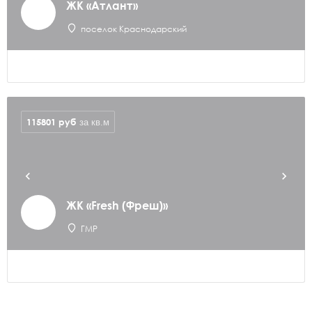
ЖК «Атлант»
поселок Краснодарский
115801
руб
за кв.м
ЖК «Fresh (Фреш)»
ГМР