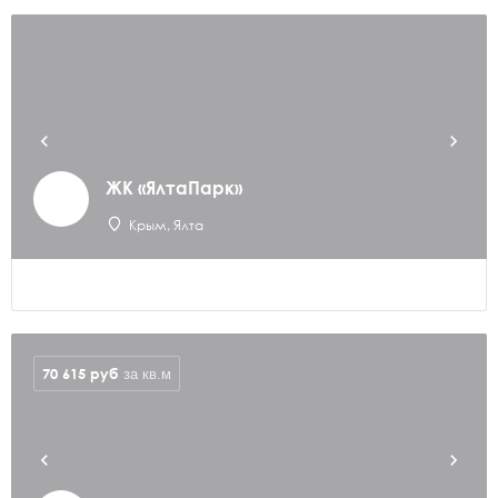
ЖК «ЯлтаПарк»
Крым, Ялта
70 615
руб
за кв.м