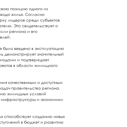
свою позицию одного из
вода жилья. Согласно
рку лидеров среди субъектов
елю. Это свидетельствует о
сли региона и его
телей.
е было введено в эксплуатацию
тель демонстрирует значительный
иодами и подтверждает
оектов в области жилищного
ения качественным и доступным
задач правительства региона.
ению жилищных условий
е инфраструктуры и экономики
ья способствует созданию новых
ступлений в бюджет и развитию