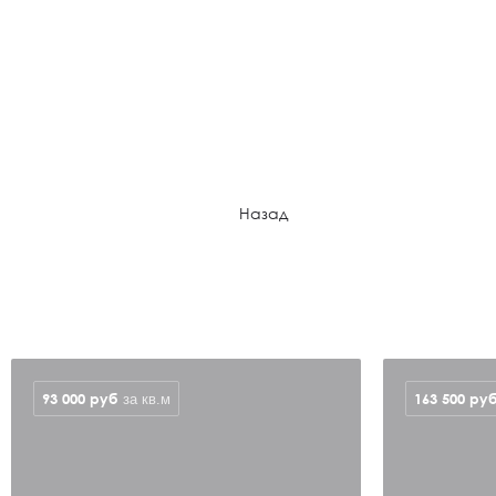
Назад
93 000
руб
163 500
ру
за кв.м