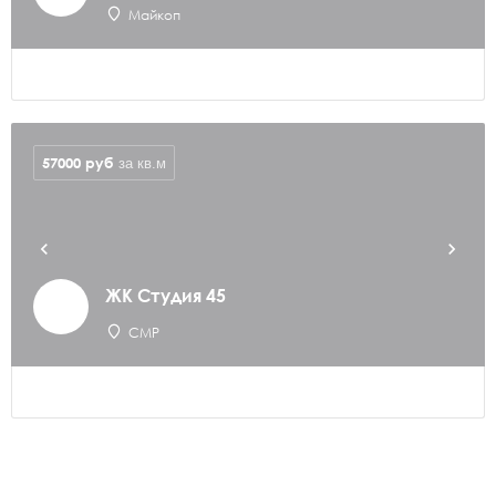
Майкоп
57000
руб
за кв.м
ЖК Студия 45
СМР