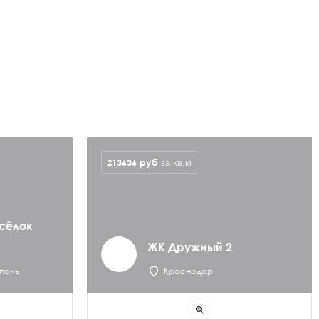
213636
руб
за кв.м
сёлок
ЖК Дружный 2
поль
Краснодар
zoom_in