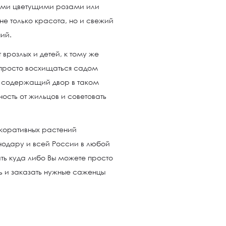
ыми цветущими розами или
не только красота, но и свежий
ий.
врозлых и детей, к тому же
е просто восхищаться садом
 содержащий двор в таком
ность от жильцов и советовать
екоративных растений
нодару и всей России в любой
хать куда либо Вы можете просто
ть и заказать нужные саженцы