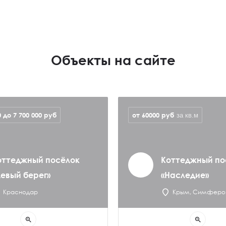
Объекты на сайте
0 до 7 700 000
руб
от 60000
руб
за кв.м
оттеджный посёлок
Коттеджный по
Левый берег»
«Наследие»
Краснодар
Крым, Симферо
zoom_in
zoom_in