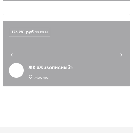
176 281
руб
за кв.м
ЖК «Живописный»
Москва