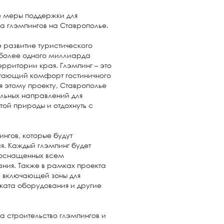
е меры поддержки для
а глэмпингов на Ставрополье.
развитие туристического
 более одного миллиарда
ерритории края. Глэмпинг – это
етающий комфорт гостиничного
я этому проекту, Ставрополье
льных направлений для
ой природы и отдохнуть с
нгов, которые будут
я. Каждый глэмпинг будет
, оснащенных всем
ния. Также в рамках проекта
 включающей зоны для
ката оборудования и другие
а строительство глэмпингов и