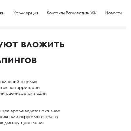
ки
Коммерция
Контакты Разместить ЖК
Новости
уют вложить
мпингов
 компаний с целью
гов на территории
ий оценивается в один
оящее время ведется активное
ативными округами с целью
ов для осуществления