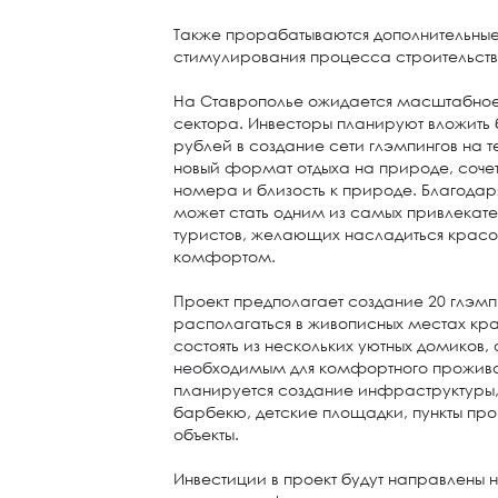
Также прорабатываются дополнительны
стимулирования процесса строительств
На Ставрополье ожидается масштабное 
сектора. Инвесторы планируют вложить
рублей в создание сети глэмпингов на т
новый формат отдыха на природе, соч
номера и близость к природе. Благодар
может стать одним из самых привлекате
туристов, желающих насладиться красот
комфортом.
Проект предполагает создание 20 глэмпи
располагаться в живописных местах кра
состоять из нескольких уютных домиков
необходимым для комфортного прожива
планируется создание инфраструктуры,
барбекю, детские площадки, пункты про
объекты.
Инвестиции в проект будут направлены н