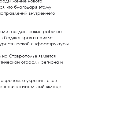
продвижение нового
я, что благодаря этому
направлений внутреннего
волит создать новые рабочие
 в бюджет края и привлечь
туристической инфраструктуры.
 на Ставрополье является
стической отрасли региона и
таврополью укрепить свои
внести значительный вклад в