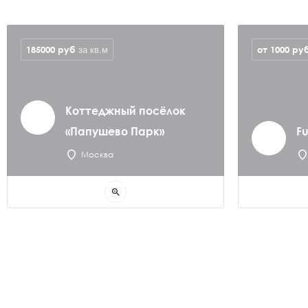
185000
руб
от 1000 ру
за кв.м
Коттеджный посёлок
«Папушево Парк»
Fu
Москва
zoom_in