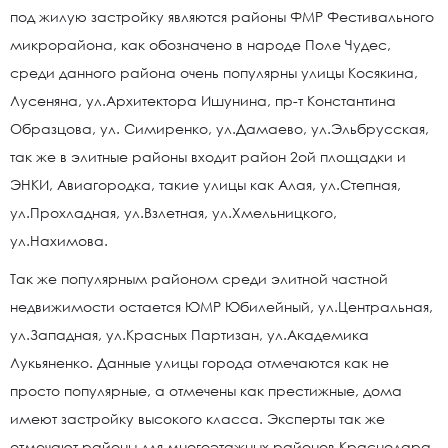
под жилую застройку являются районы ФМР Фестивального
микрорайона, как обозначено в народе Поле Чудес,
среди данного района очень популярны улицы Косякина,
Лусеняна, ул.Архитектора Ишунина, пр-т Константина
Образцова, ул. Симиренко, ул.Дамаево, ул.Эльбрусская,
так же в элитные районы входит район 2ой площадки и
ЭНКИ, Авиагородка, такие улицы как Алая, ул.Степная,
ул.Прохладная, ул.Взлетная, ул.Хмельницкого,
ул.Нахимова.
Так же популярным районом среди элитной частной
недвижимости остается ЮМР Юбилейный, ул.Центральная,
ул.Западная, ул.Красных Партизан, ул.Академика
Лукьяненко. Данные улицы города отмечаются как не
просто популярные, а отмечены как престижные, дома
имеют застройку высокого класса. Эксперты так же
отмечают районы для многоэтажных районов Краснодара,