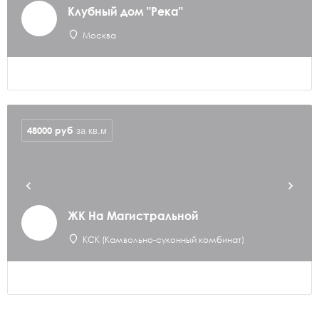
Клубный дом "Река"
Москва
48000
руб
за кв.м
ЖК На Магистральной
КСК (Камвольно-суконный комбинат)