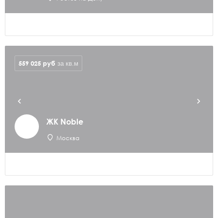
559 025
руб
за кв.м
ЖК Noble
Москва