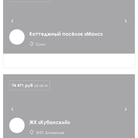
Коттеджный посёлок «Маис»
Сочи
74 471
руб
за кв.м
ЖК «Кубанский»
ЗИП, Зиповская