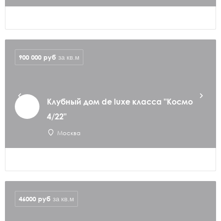
900 000
руб
за кв.м
Клубный дом de luxe класса "Космо
4/22"
Москва
46000
руб
за кв.м