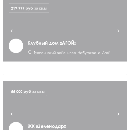
219 999
руб
за кв.м
Клубный дом «АГОЙ»
Туапсинский район, пос. Небугское, с. Агой
55 000
руб
за кв.м
ЖК «Зеленодар»