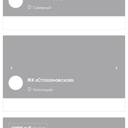
Северный
ЖК «Стахановская»
Краснодар
103000
руб
за кв.м