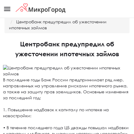
menu
Главная
Новости
Центробанк предупредил об ужесточении
ипотечных займов
Центробанк предупредил об
ужесточении ипотечных займов
В последние годы Банк России предпринимает ряд мер,
направленных на управление рисками ипотечного рынка,
а также на защиту прав заемщиков. Основные изменения
за последний год:
1. Повышение надбавок к капиталу по ипотеке на
новостройки:
• В течение последнего года ЦБ дважды повышал надбавки
к капиталу для банков, выдающих ипотеку на новостройки.