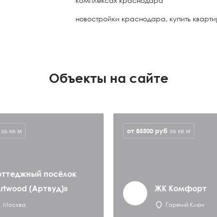
комплексах краснодара
новостройки краснодара, купить кварт
Объекты на сайте
от 85500
руб
за кв.м
за кв.м
оттеджный посёлок
Artwood (Артвуд)»
ЖК Комфорт
Москва
Горячий Ключ