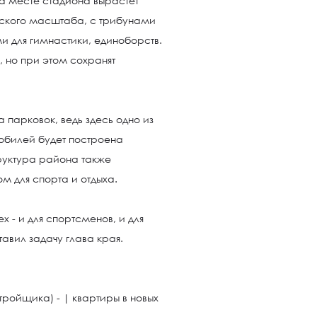
а месте стадиона вырастет
ского масштаба, с трибунами
ми для гимнастики, единоборств.
 но при этом сохранят
парковок, ведь здесь одно из
обилей будет построена
руктура района также
м для спорта и отдыха.
х - и для спортсменов, и для
тавил задачу глава края.
тройщика) - | квартиры в новых