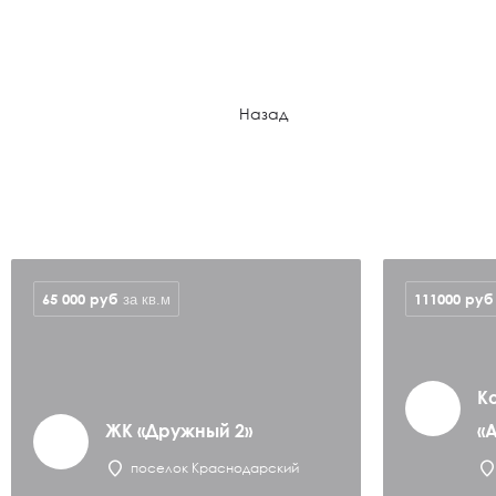
Назад
65 000
руб
111000
руб
за кв.м
К
ЖК «Дружный 2»
«
поселок Краснодарский