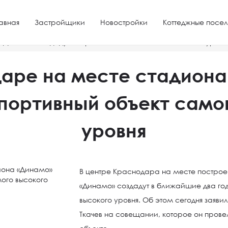
авная
Застройщики
Новостройки
Коттеджные посел
«Динамо» создадут спортивный объект самого высокого уровн
даре на месте стадиона
портивный объект само
уровня
В центре Краснодара на месте построен
«Динамо» создадут в ближайшие два го
высокого уровня. Об этом сегодня заяв
Ткачев на совещании, которое он пров