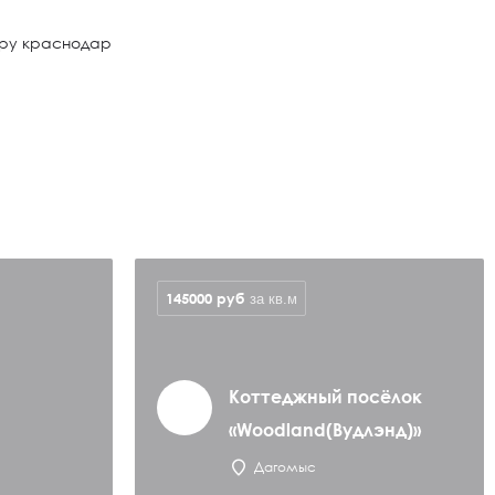
иру краснодар
145000
руб
за кв.м
Коттеджный посёлок
«Woodland(Вудлэнд)»
Дагомыс