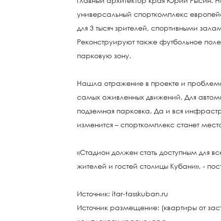
главный архитектор края Юрий Рысин. Н
универсальный спорткомплекс европей
для 3 тысяч зрителей, спортивными зала
Реконструируют также футбольное поле,
парковую зону.
Нашла отражение в проекте и проблема 
самых оживленных движений. Для автом
подземная парковка. Да и вся инфраст
изменится – спорткомплекс станет место
«Стадион должен стать доступным для все
жителей и гостей столицы Кубани», - пос
Источник: itar-tasskuban.ru
Источник размещение: (квартиры от зас