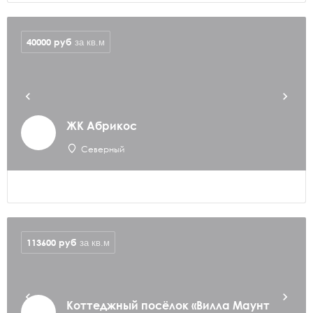
40000
руб
за кв.м
ЖК Абрикос
Северный
113600
руб
за кв.м
Коттеджный посёлок «Вилла Маунт