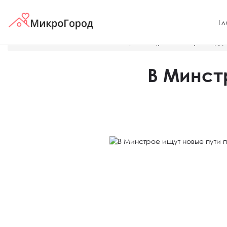
Гл
Главная
Новости
В Минстрое ищут новые пути подд
В Минст