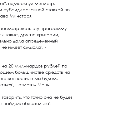
ет", подчеркнул министр.
и субсидированной ставкой по
лава Минстроя.
ересматривать эту программу
ся новые, другие критерии,
ельно дала определенный
 не имеет смысла", -
а на 20 миллиардов рублей по
ляющем большинстве средств на
етственности, и мы будем,
аться", - отметил Мень.
говорить, что точно она не будет
ы найдем обязательно", -