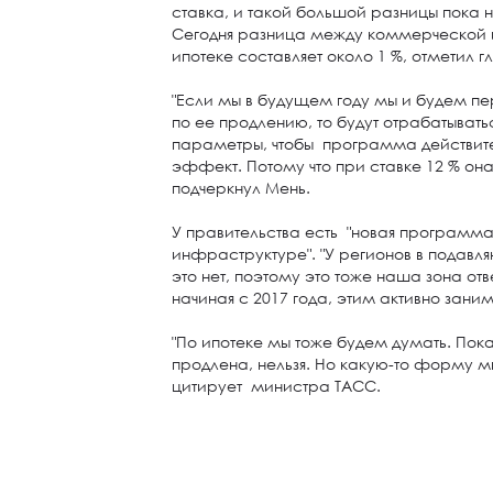
ставка, и такой большой разницы пока н
Сегодня разница между коммерческой 
ипотеке составляет около 1 %, отметил г
"Если мы в будущем году мы и будем п
по ее продлению, то будут отрабатывать
параметры, чтобы программа действит
эффект. Потому что при ставке 12 % она
подчеркнул Мень.
У правительства есть "новая программ
инфраструктуре". "У регионов в подав
это нет, поэтому это тоже наша зона отв
начиная с 2017 года, этим активно заним
"По ипотеке мы тоже будем думать. Пока 
продлена, нельзя. Но какую-то форму м
цитирует министра ТАСС.