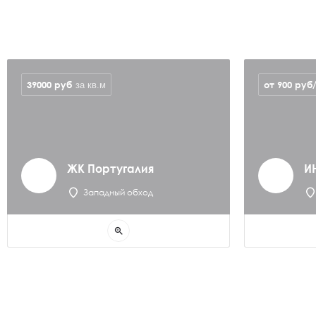
39000
руб
от 900 руб
за кв.м
ЖК Португалия
И
Западный обход
zoom_in