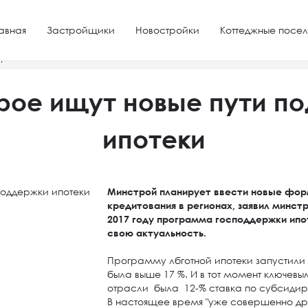
авная
Застройщики
Новостройки
Коттеджные посел
ержки ипотеки
рое ищут новые пути п
ипотеки
Минстрой планирует ввести новые фор
кредитования в регионах, заявил минст
2017 году программа господдержки ип
свою актуальность.
Программу лбготной ипотеки запустили т
была выше 17 %. И в тот момент ключе
отрасли была 12-% ставка по субсидир
В настоящее время "уже совершенно др