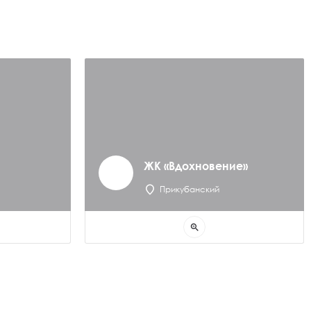
ЖК «Вдохновение»
Прикубанский
zoom_in