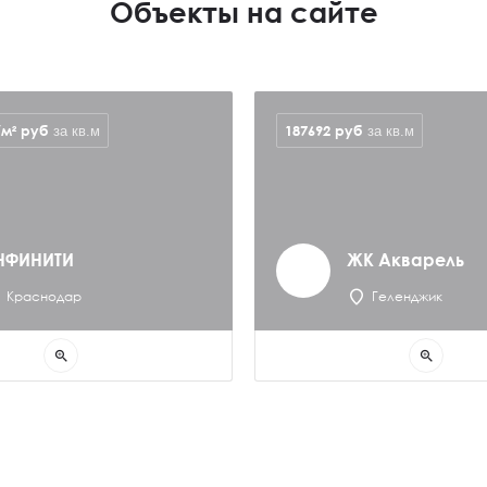
Объекты на сайте
/м²
руб
187692
руб
за кв.м
за кв.м
НФИНИТИ
ЖК Акварель
Краснодар
Геленджик
zoom_in
zoom_in