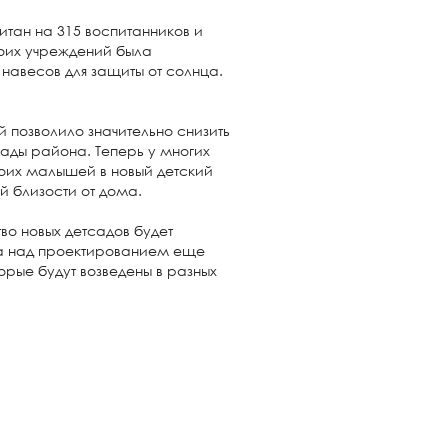
тан на 315 воспитанников и
боих учреждений была
 навесов для защиты от солнца.
 позволило значительно снизить
ады района. Теперь у многих
воих малышей в новый детский
й близости от дома.
тво новых детсадов будет
та над проектированием еще
орые будут возведены в разных