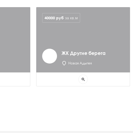
40000
руб
за кв.м
ЖК Другие берега
Новая Адыгея
zoom_in