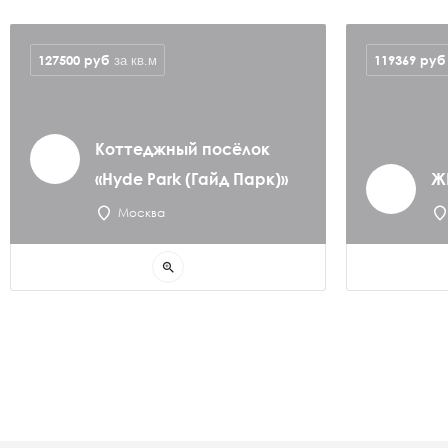
127500
руб
119369
руб
за кв.м
Коттеджный посёлок
«Hyde Park (Гайд Парк)»
Ж
Москва
zoom_in