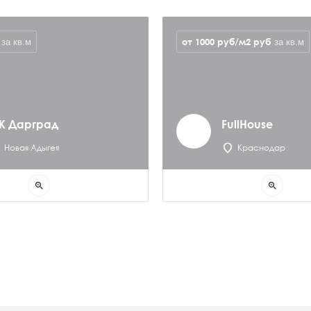
от 1000 руб/м2
руб
за кв.м
за кв.м
К Дарград
FullHouse
Новая Адыгея
Краснодар
zoom_in
zoom_in