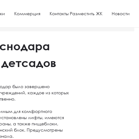
ки
Коммерция
Контакты Разместить ЖК
Новости
аснодара
 детсадов
нодар было завершено
учреждений, каждое из которых
твенно.
димым для комфортного
 установлены лифты, имеются
храны, а также пищеблоки,
инский блок. Предусмотрены
онала.