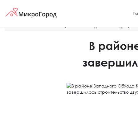
Гл
Главная
Новости
В районе Западного Обхода Красн
В район
завершил