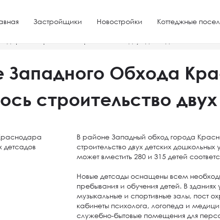
авная
Застройщики
Новостройки
Коттеджные посел
одара завершилось строительство двух детсадов
е Западного Обхода Кр
ось строительство двух
В районе Западный обход города Крас
строительство двух детских дошкольных 
может вместить 280 и 315 детей соответс
Новые детсады оснащены всем необхо
пребывания и обучения детей. В зданиях
музыкальные и спортивные залы, пост о
кабинеты психолога, логопеда и медиц
служебно-бытовые помещения для перс