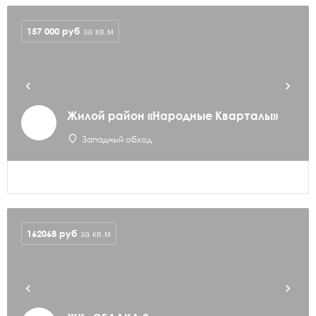
157 000
руб
за кв.м
Жилой район «Народные Кварталы»
Западный обход
162068
руб
за кв.м