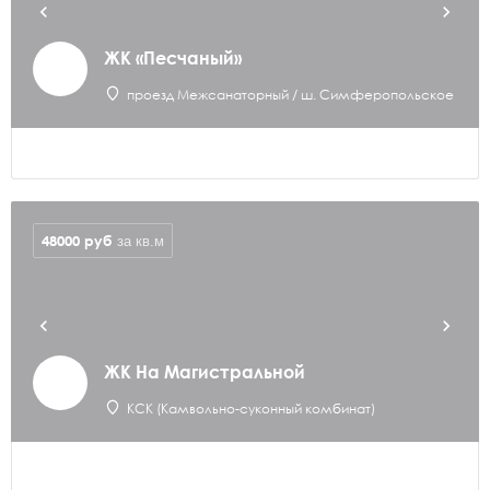
ЖК «Песчаный»
проезд Межсанаторный / ш. Симферопольское
48000
руб
за кв.м
ЖК На Магистральной
КСК (Камвольно-суконный комбинат)