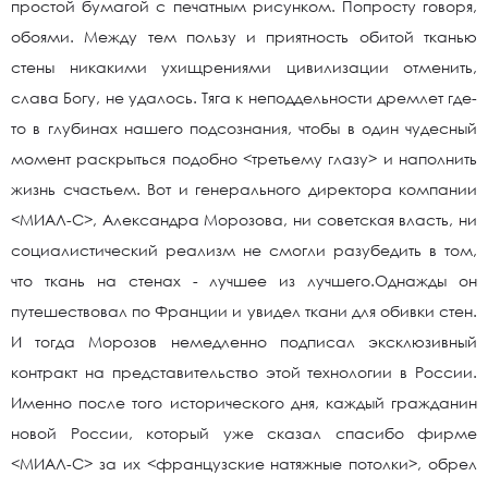
простой бумагой с печатным рисунком. Попросту говоря,
обоями. Между тем пользу и приятность обитой тканью
стены никакими ухищрениями цивилизации отменить,
слава Богу, не удалось. Тяга к неподдельности дремлет где-
то в глубинах нашего подсознания, чтобы в один чудесный
момент раскрыться подобно <третьему глазу> и наполнить
жизнь счастьем. Вот и генерального директора компании
<МИАЛ-С>, Александра Морозова, ни советская власть, ни
социалистический реализм не смогли разубедить в том,
что ткань на стенах - лучшее из лучшего.Однажды он
путешествовал по Франции и увидел ткани для обивки стен.
И тогда Морозов немедленно подписал эксклюзивный
контракт на представительство этой технологии в России.
Именно после того исторического дня, каждый гражданин
новой России, который уже сказал спасибо фирме
<МИАЛ-С> за их <французские натяжные потолки>, обрел