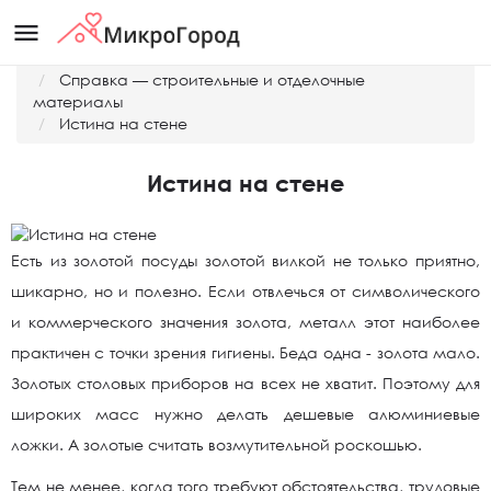
menu
Главная
Справка — строительные и отделочные
материалы
Истина на стене
Истина на стене
Есть из золотой посуды золотой вилкой не только приятно,
шикарно, но и полезно. Если отвлечься от символического
и коммерческого значения золота, металл этот наиболее
практичен с точки зрения гигиены. Беда одна - золота мало.
Золотых столовых приборов на всех не хватит. Поэтому для
широких масс нужно делать дешевые алюминиевые
ложки. А золотые считать возмутительной роскошью.
Тем не менее, когда того требуют обстоятельства, трудовые