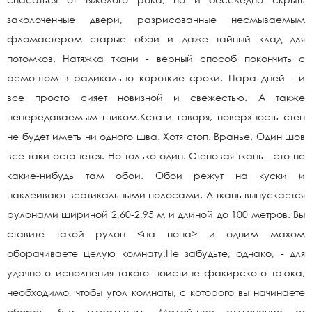
заколоченные двери, разрисованные несмываемым
фломастером старые обои и даже тайный клад для
потомков. Натяжка ткани - верный способ покончить с
ремонтом в радикально короткие сроки. Пара дней - и
все просто сияет новизной и свежестью. А также
непередаваемым шиком.Кстати говоря, поверхность стен
не будет иметь ни одного шва. Хотя стоп. Вранье. Один шов
все-таки останется. Но только один. Стеновая ткань - это не
какие-нибудь там обои. Обои режут на куски и
наклеивают вертикальными полосами. А ткань выпускается
рулонами шириной 2,60-2,95 м и длиной до 100 метров. Вы
ставите такой рулон <на попа> и одним махом
оборачиваете целую комнату.Не забудьте, однако, - для
удачного исполнения такого поистине факирского трюка,
необходимо, чтобы угол комнаты, с которого вы начинаете
оборот, был идеальным. Малейшее отклонение от