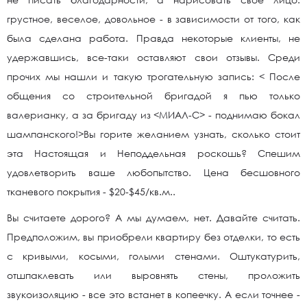
грустное, веселое, довольное - в зависимости от того, как
была сделана работа. Правда некоторые клиенты, не
удержавшись, все-таки оставляют свои отзывы. Среди
прочих мы нашли и такую трогательную запись: < После
общения со строительной бригадой я пью только
валерианку, а за бригаду из <МИАЛ-С> - поднимаю бокал
шампанского!>Вы горите желанием узнать, сколько стоит
эта Настоящая и Неподдельная роскошь? Спешим
удовлетворить ваше любопытство. Цена бесшовного
тканевого покрытия - $20-$45/кв.м..
Вы считаете дорого? А мы думаем, нет. Давайте считать.
Предположим, вы приобрели квартиру без отделки, то есть
с кривыми, косыми, голыми стенами. Оштукатурить,
отшпаклевать или выровнять стены, проложить
звукоизоляцию - все это встанет в копеечку. А если точнее -