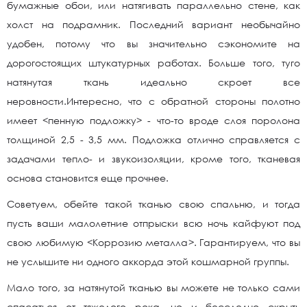
бумажные обои, или натягивать параллельно стене, как
холст на подрамник. Последний вариант необычайно
удобен, потому что вы значительно сэкономите на
дорогостоящих штукатурных работах. Больше того, туго
натянутая ткань идеально скроет все
неровности.Интересно, что с обратной стороны полотно
имеет <пенную подложку> - что-то вроде слоя поролона
толщиной 2,5 - 3,5 мм. Подложка отлично справляется с
задачами тепло- и звукоизоляции, кроме того, тканевая
основа становится еще прочнее.
Советуем, обейте такой тканью свою спальню, и тогда
пусть ваши малолетние отпрыски всю ночь кайфуют под
свою любимую <Коррозию металла>. Гарантируем, что вы
не услышите ни одного аккорда этой кошмарной группы.
Мало того, за натянутой тканью вы можете не только сами
спасаться от тяжелого рока, но и бесследно скрыть