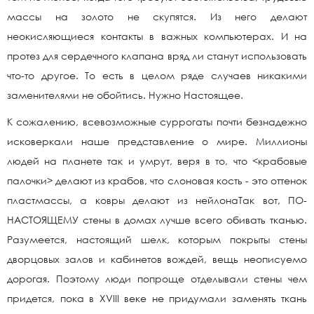
массы на золото не скупятся. Из него делают
неокисляющиеся контакты в важных компьютерах. И на
протез для сердечного клапана вряд ли станут использовать
что-то другое. То есть в целом ряде случаев никакими
заменителями не обойтись. Нужно Настоящее.
К сожалению, всевозможные суррогаты почти безнадежно
исковеркали наше представление о мире. Миллионы
людей на планете так и умрут, веря в то, что <крабовые
палочки> делают из крабов, что слоновая кость - это оттенок
пластмассы, а ковры делают из нейлонаТак вот, ПО-
НАСТОЯЩЕМУ стены в домах лучше всего обивать тканью.
Разумеется, настоящий шелк, которым покрыты стены
дворцовых залов и кабинетов вождей, вещь неописуемо
дорогая. Поэтому люди попроще отделывали стены чем
придется, пока в XVIII веке не придумали заменять ткань