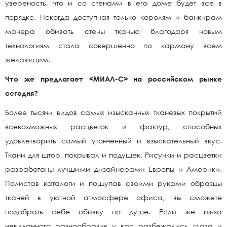
увереность, что и со стенами в его доме будет все в
порядке. Некогда доступная только королям и банкирам
манера обивать стены тканью благодаря новым
технологиям стала совершенно по карману всем
желающим.
Что же предлагает <МИАЛ-С> на российском рынке
сегодня?
Более тысячи видов самых изысканных тканевых покрытий
всевозможных расцветок и фактур, способных
удовлетворить самый утонченный и взыскательный вкус.
Ткани для штор, покрывал и подушек. Рисунки и расцветки
разработаны лучшими дизайнерами Европы и Америки.
Полистав каталоги и пощупав своими руками образцы
тканей в уютной атмосфере офиса, вы сможете
подобрать себе обивку по душе. Если же из-за
невиданного разнообразия у вас разбежались глаза и