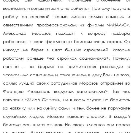
вертикали, и концы ни за что не сойдутся. Поэтому поручать
работу со стеновой тканью можно только опытным и
ответственным профессионалам из фирмы <МИАЛ-С>.
Александр Морозов подходит к вопросу подбора
работников в свои фирменные бригады очень строго. Он
никогда не берет в штат бывших строителей, которые
работали раньше <на стройках социализма>. Почему,
понятно - на фирме не приживаются разгильдяи с
<совковым> сознанием и отношением к делу.Больше того,
самых лучших своих сотрудников Морозов отправляет во
Францию <подышать воздухом капитализма>. Так что,
покупая в <МИАЛ-С> ткань, ни в коем случае не беритесь
за натяжку или наклейку сами и тем более не поручайте
случайным людям. Можете навести справки. В каждой
бригаде есть книга отзывов. Но своих клиентов они просят
не писать благодарности, а нарисовать свое лицо: