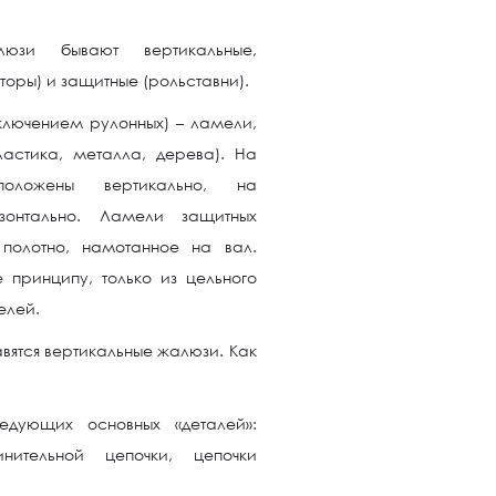
юзи бывают вертикальные,
торы) и защитные (рольставни).
ключением рулонных) – ламели,
ластика, металла, дерева). На
оложены вертикально, на
ризонтально. Ламели защитных
полотно, намотанное на вал.
принципу, только из цельного
елей.
ятся вертикальные жалюзи. Как
едующих основных «деталей»:
инительной цепочки, цепочки