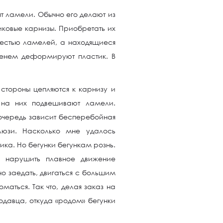
ят ламели. Обычно его делают из
иковые карнизы. Приобретать их
яжестью ламелей, а находящиеся
енем деформируют пластик. В
 стороны цепляются к карнизу и
 на них подвешивают ламели.
 очередь зависит бесперебойная
люзи. Насколько мне удалось
тика. Но бегунки бегункам рознь.
 нарушить плавное движение
но заедать, двигаться с большим
маться. Так что, делая заказ на
давца, откуда «родом» бегунки