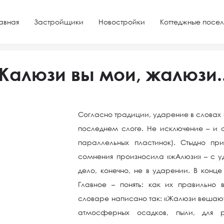
авная
Застройщики
Новостройки
Коттеджные посел
иалы
Жалюзи вы мои, жалюзи...
Жалюзи вы мои, жалюзи..
Согласно традиции, ударение в словах 
последнем слоге. Не исключение – и сл
параллельных пластинок). Стыдно при
сомнения произносила «жАлюзи» – с у
дело, конечно, не в ударении. В конце
Главное – понять: как их правильно 
словаре написано так: «Жалюзи вешают 
атмосферных осадков, пыли, для р