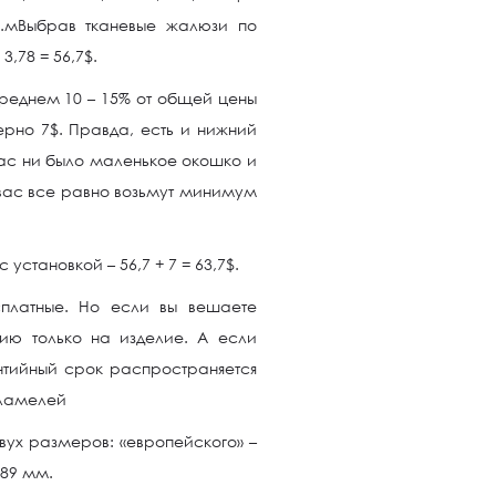
кв.мВыбрав тканевые жалюзи по
3,78 = 56,7$.
реднем 10 – 15% от общей цены
рно 7$. Правда, есть и нижний
вас ни было маленькое окошко и
ас все равно возьмут минимум
установкой – 56,7 + 7 = 63,7$.
сплатные. Но если вы вешаете
ию только на изделие. А если
нтийный срок распространяется
 ламелей
ух размеров: «европейского» –
 89 мм.