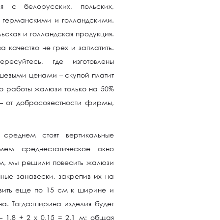
я с белорусских, польских,
, германскими и голландскими.
ьская и голландская продукция.
а качество не грех и заплатить.
ересуйтесь, где изготовлены
шевыми ценами – скупой платит
во работы жалюзи только на 50%
 – от добросовестности фирмы,
среднем стоят вертикальные
мем среднестатическое окно
ем, мы решили повесить жалюзи
чные занавески, закрепив их на
авить еще по 15 см к ширине и
на. Тогда:ширина изделия будет
– 1,8 + 2 х 0,15 = 2,1 м; общая