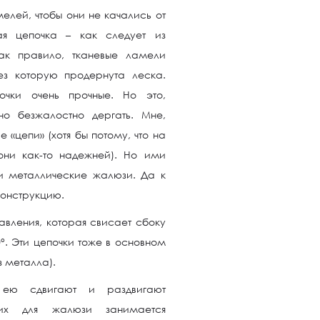
мелей, чтобы они не качались от
ая цепочка – как следует из
Как правило, тканевые ламели
ез которую продернута леска.
почки очень прочные. Но это,
но безжалостно дергать. Мне,
 «цепи» (хотя бы потому, что на
они как-то надежней). Но ими
и металлические жалюзи. Да к
конструкцию.
авления, которая свисает сбоку
°. Эти цепочки тоже в основном
з металла).
ею сдвигают и раздвигают
щих для жалюзи занимается