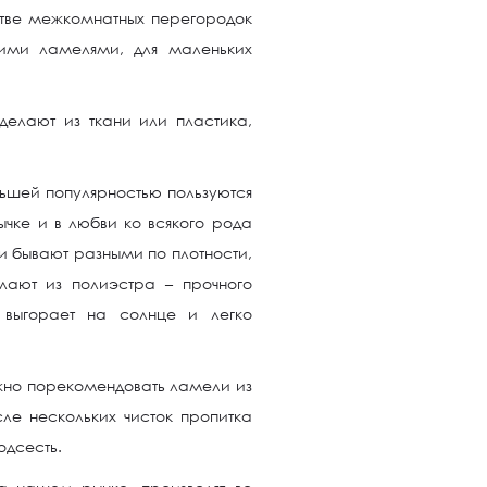
стве межкомнатных перегородок
ими ламелями, для маленьких
елают из ткани или пластика,
ьшей популярностью пользуются
ычке и в любви ко всякого рода
 бывают разными по плотности,
лают из полиэстра – прочного
 выгорает на солнце и легко
но порекомендовать ламели из
осле нескольких чисток пропитка
одсесть.