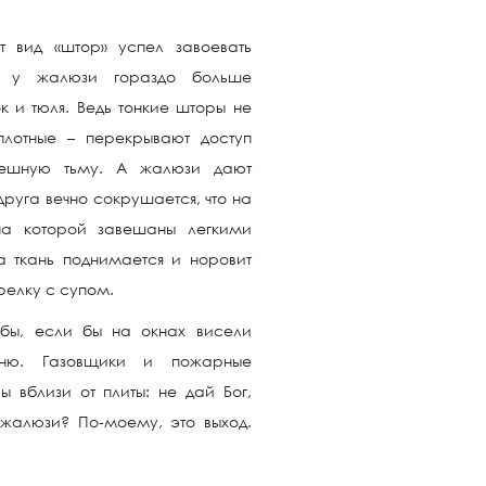
т вид «штор» успел завоевать
ем у жалюзи гораздо больше
к и тюля. Ведь тонкие шторы не
лотные – перекрывают доступ
мешную тьму. А жалюзи дают
уга вечно сокрушается, что на
на которой завешаны легкими
а ткань поднимается и норовит
арелку с супом.
 бы, если бы на окнах висели
хню. Газовщики и пожарные
ы вблизи от плиты: не дай Бог,
ю жалюзи? По-моему, это выход.