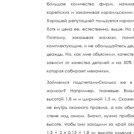
большое количество фирм, начина
корейских и заканчивая израильскими
Хорошей репутацией пользуется израил
Хотя и цена ее, естественно, выше. Но з
Поэтому, заказывая жалюзи, поинт
комплектующие, и не обольщайтесь де
дважды. Но, как мне объяснили, качест
зависит от качества деталей и на 50%
которая собирает механизм.
Займемся подсчетамиСколько же в 
жалюзи? Например, тканевые. Возь
высотой 1,8 м и шириной 1,5 м. Скаж
не внутрь оконного проема, а как обы
стене над окном. Значит, нужно приб
высоте, чтобы они заходили за край ок
1,5 + 2 х 0,15 = 1,8 м; высота изделия 