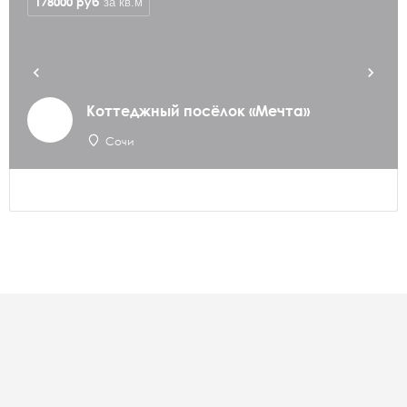
178000
руб
за кв.м
Коттеджный посёлок «Мечта»
Сочи