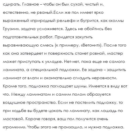
сдирать. Главное – чтобы он был сухой, чистый и,
естественно, не рваный.Если же пол имеет ярко
выраженный «природный рельеф» и бугрится, как «холмы
Грузии», задача усложняется. Здесь не обойтись без
подготовительных работ. Придется закупить
выравнивающую смесь (к примеру, «Ветонит»). После того
как она затвердеет и поверхность станет ровной, мастер
может приступать к укладке. Нет-нет, пока еще не самого
ламината, а специальной подложки. Ее задача – защитить
ламинат от влаги и окончательно сгладить неровности.
Кроме того, подложка поглощает шумы. Имеется в виду вот
что. Между ламинатом и самим полом образуется
воздушное пространство. Если не постелить подложку, то
при ходьбе вы будете цокать по ламинату, как лошадь по
мостовой. Короче говоря, ваш пол получится очень
«громким». Чтобы этого не произошло, и нужна подложка.