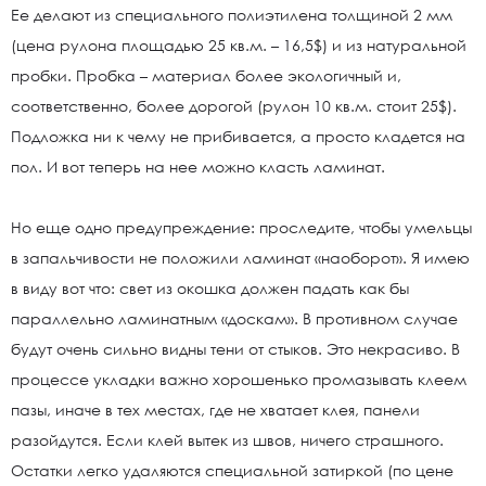
Ее делают из специального полиэтилена толщиной 2 мм
(цена рулона площадью 25 кв.м. – 16,5$) и из натуральной
пробки. Пробка – материал более экологичный и,
соответственно, более дорогой (рулон 10 кв.м. стоит 25$).
Подложка ни к чему не прибивается, а просто кладется на
пол. И вот теперь на нее можно класть ламинат.
Но еще одно предупреждение: проследите, чтобы умельцы
в запальчивости не положили ламинат «наоборот». Я имею
в виду вот что: свет из окошка должен падать как бы
параллельно ламинатным «доскам». В противном случае
будут очень сильно видны тени от стыков. Это некрасиво. В
процессе укладки важно хорошенько промазывать клеем
пазы, иначе в тех местах, где не хватает клея, панели
разойдутся. Если клей вытек из швов, ничего страшного.
Остатки легко удаляются специальной затиркой (по цене