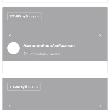
197 480
руб
за кв.м
Микрорайон «Любимово»
Петра Метальникова
115000
руб
за кв.м