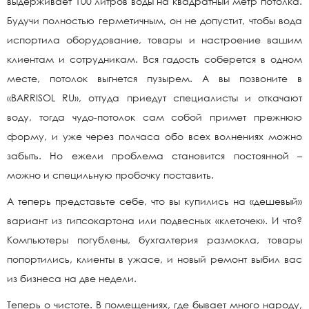
выдерживает 100 литров воды на квадратный метр потолка.
Будучи полностью герметичным, он не допустит, чтобы вода
испортила оборудование, товары и настроение вашим
клиентам и сотрудникам. Вся гадость соберется в одном
месте, потолок выгнется пузырем. А вы позвоните в
«BARRISOL RU», оттуда приедут специалисты и откачают
воду, тогда чудо-потолок сам собой примет прежнюю
форму, и уже через полчаса обо всех волнениях можно
забыть. Но ежели проблема становится постоянной –
можно и специльную пробочку поставить.
А теперь представьте себе, что вы купились на «дешевый»
вариант из гипсокартона или подвесных «клеточек». И что?
Компьютеры погублены, бухгалтерия размокла, товары
попортились, клиенты в ужасе, и новый ремонт выбил вас
из бизнеса на две недели.
Теперь о чистоте. В помещениях, где бывает много народу,