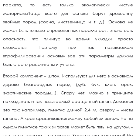
паркета, то есть только экологически чистые
материалыЧаще всего для основы берут древесину
хвойных пород (сосна, лиственница и т. д.). Основа не
может быть тоньше определенных параметров, иначе есть
опасность, что плинтус во время укладки просто
сломается. Поэтому при так называемом
«профилировании основы» все эти параметры должны
быть строго рассчитаны и учтены.
Второй компонент – шпон. Используют для него в основном
дерево благородных пород (дуб, бук, клен, орех,
экзотические породы…). Спору нет, можно в принципе
накладывать и так называемый сращенный шпон. Делается
это так: например, плинтус длиной 2,4 м, сверху – листы
шпона. А края сращиваются между собой зигзагом. Но на
одном плинтусе таких зигзагов может быть пять, на другом –
три, а на третьем – ни одного. Хорошо это или плохо? На