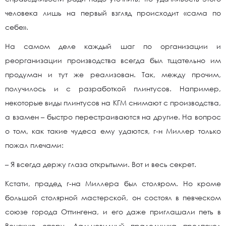
человека лишь на первый взгляд происходит «сама по
себе».
На самом деле каждый шаг по организации и
реорганизации производства всегда был тщательно им
продуман и тут же реализован. Так, между прочим,
получилось и с разработкой плинтусов. Например,
некоторые виды плинтусов на КГМ снимают с производства,
а взамен – быстро перестраиваются на другие. На вопрос
о том, как такие чудеса ему удаются, г-н Миллер только
пожал плечами:
– Я всегда держу глаза открытыми. Вот и весь секрет.
Кстати, прадед г-на Миллера был столяром. Но кроме
большой столярной мастерской, он состоял в певческом
союзе города Оттингена, и его даже приглашали петь в
Венскую оперу. Дальновидный прадедушка предпочел