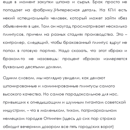
еще в момент закупки шпона и сырья. Брак просто не
попадает на фабрику.)Интересная деталь. На КГМ есть
некий «специальный» человек, который может зайти «без
объявления» в цех. Там он наугад просматривает несколько
плинтусов, причем на разных стадиях производства. Это –
контролер, следящий, чтобы бракованный плинтус вдруг не
попал в готовую партию. Надо сказать, что этот «брак» и
браком-то не назовешь: процент «брака» измеряется
буквально десятыми долями.
Одним словом, мы наглядно увидели, как делают
шпонированные и ламинированные плинтусы самого
высокого качества. Но самое парадоксальное для нас,
привыкших к огнедышащим и шумным гигантам советской
индустрии, – что в маленьком, тихом, патриархальном
немецком городке Оттинген (здесь до сих пор стража
обходит вечерним дозором все пять городских ворот)