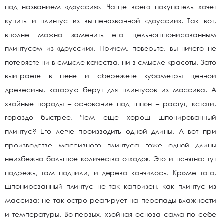
под названием «доуссия». Чаще всего покупатель хочет
купить и плинтус из вышеназванной «доуссии». Так вот,
вполне можно заменить его цельношпонированным
плинтусом из «доуссии». Причем, поверьте, вы ничего не
потеряете ни в смысле качества, ни в смысле красоты. Зато
выиграете в цене и сбережете кубометры ценной
древесины, которую берут для плинтусов из массива. А
хвойные породы – основание под шпон – растут, кстати,
гораздо быстрее. Чем еще хорош шпонированный
плинтус? Его легче производить одной длины. А вот при
производстве массивного плинтуса тоже одной длины
неизбежно большое количество отходов. Это и понятно: тут
подрежь, там подпили, и дерево кончилось. Кроме того,
шпонированный плинтус не так капризен, как плинтус из
массива: не так остро реагирует на перепады влажности
и температуры. Во-первых, хвойная основа сама по себе